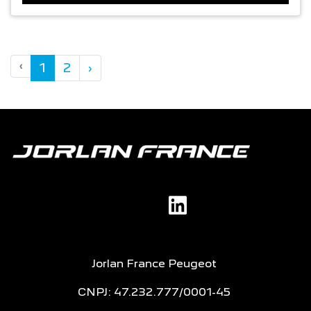
‹
1
2
›
Jorlan France Peugeot
CNPJ: 47.232.777/0001-45