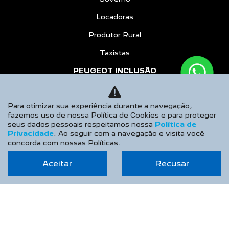
Locadoras
Produtor Rural
Taxistas
PEUGEOT INCLUSÃO
SOLUÇÕES FINANCEIRAS
Para otimizar sua experiência durante a navegação,
Consórcio
fazemos uso de nossa Política de Cookies e para proteger
Financiamento
seus dados pessoais respeitamos nossa
Política de
Privacidade
. Ao seguir com a navegação e visita você
Seguros
concorda com nossas Políticas.
PÓS VENDAS
Aceitar
Recusar
PEUGEOT CONFIANCE
Agendar Serviços
Recall