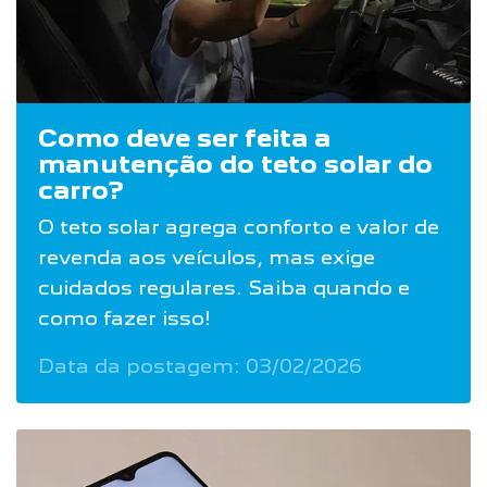
Como deve ser feita a
manutenção do teto solar do
carro?
O teto solar agrega conforto e valor de
revenda aos veículos, mas exige
cuidados regulares. Saiba quando e
como fazer isso!
Data da postagem: 03/02/2026