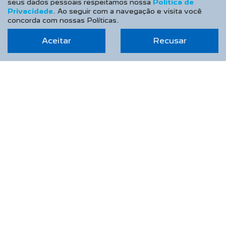
seus dados pessoais respeitamos nossa
Política de
Privacidade
. Ao seguir com a navegação e visita você
Recall
concorda com nossas Políticas.
Peças e Acessórios
Aceitar
Recusar
CONTATO
Sobre Nós
Fale Conosco
Agende um Emotion Drive
Trabalhe Conosco
Política de Privacidade
Política de Cookies
Tour 360º
COMPARATIVO
BLOG
AGENDE UM TEST DRIVE