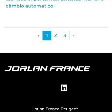
câmbio automático!
‹
1
2
3
›
Jorlan France Peugeot