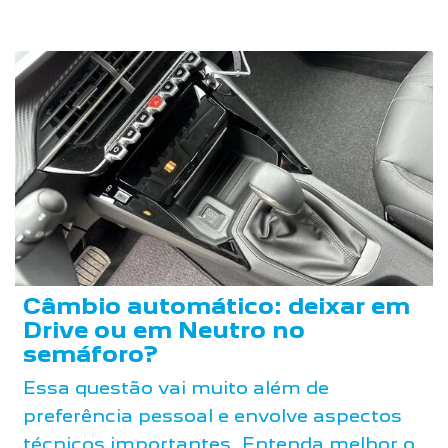
Câmbio automático: deixar em
Drive ou em Neutro no
semáforo?
Essa questão vai muito além de
preferência pessoal e envolve aspectos
técnicos importantes. Entenda melhor o