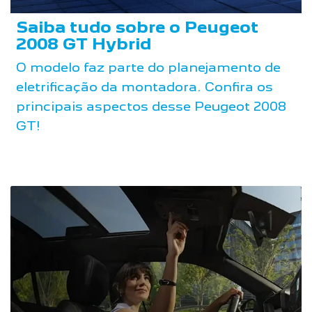
Saiba tudo sobre o Peugeot
2008 GT Hybrid
O modelo faz parte do planejamento de
eletrificação da montadora. Confira os
principais aspectos desse Peugeot 2008
GT!