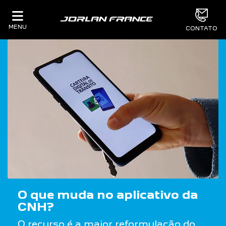
MENU
CONTATO
O que muda no aplicativo da
CNH?
O recurso é a maior reformulação do