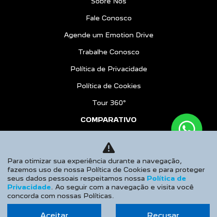
Sobre Nós
Fale Conosco
Agende um Emotion Drive
Trabalhe Conosco
Política de Privacidade
Política de Cookies
Tour 360º
COMPARATIVO
BLOG
AGENDE UM TEST DRIVE
Para otimizar sua experiência durante a navegação,
fazemos uso de nossa Política de Cookies e para proteger
Desacelere. Seu bem maior é a vida.
seus dados pessoais respeitamos nossa
Política de
Privacidade
. Ao seguir com a navegação e visita você
concorda com nossas Políticas.
Aceitar
Recusar