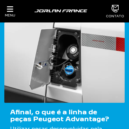
MENU
CONTATO
Afinal, o que é a linha de
peças Peugeot Advantage?
Utilizar peças desenvolvidas pela